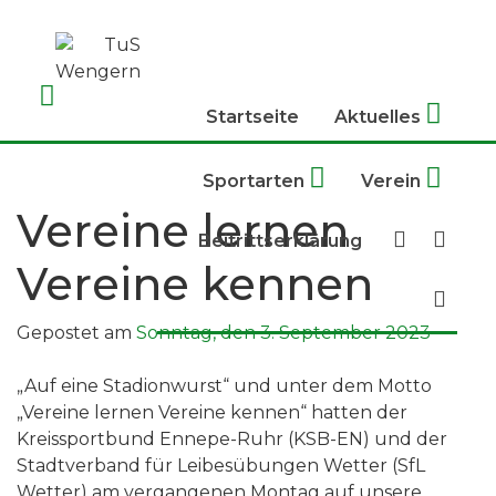
Skip
to
content
Startseite
Aktuelles
Sportarten
Verein
Vereine lernen
Beitrittserklärung
Vereine kennen
Gepostet am
Sonntag, den 3. September 2023
„Auf eine Stadionwurst“ und unter dem Motto
„Vereine lernen Vereine kennen“ hatten der
Kreissportbund Ennepe-Ruhr (KSB-EN) und der
Stadtverband für Leibesübungen Wetter (SfL
Wetter) am vergangenen Montag auf unsere