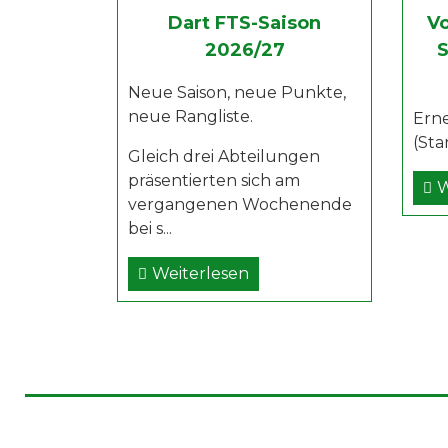
Dart FTS-Saison
Vo
2026/27
S
Neue Saison, neue Punkte,
neue Rangliste.
Erne
(Sta
Gleich drei Abteilungen
präsentierten sich am
W
vergangenen Wochenende
bei s...
Weiterlesen