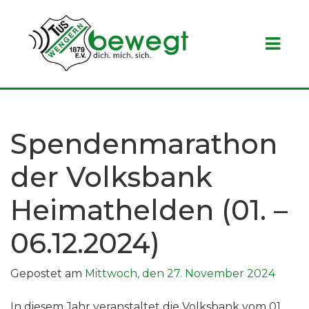
Skip
to
content
Spendenmarathon
der Volksbank
Heimathelden (01. –
06.12.2024)
Gepostet am
Mittwoch, den 27. November 2024
In diesem Jahr veranstaltet die Volksbank vom 01.