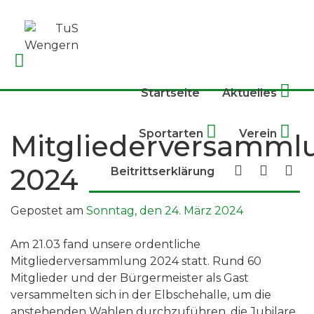
Skip
to
content
Startseite
Aktuelles
Sportarten
Verein
Mitgliederversamml
2024
Beitrittserklärung
Gepostet am
Sonntag, den 24. März 2024
Am 21.03 fand unsere ordentliche
Mitgliederversammlung 2024 statt. Rund 60
Mitglieder und der Bürgermeister als Gast
versammelten sich in der Elbschehalle, um die
anstehenden Wahlen durchzuführen, die Jubilare