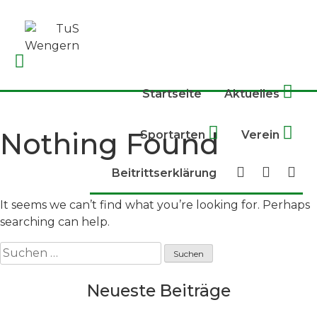
Skip
to
content
Startseite
Aktuelles
Nothing Found
Sportarten
Verein
Beitrittserklärung
It seems we can’t find what you’re looking for. Perhaps
searching can help.
Suchen
nach:
Neueste Beiträge